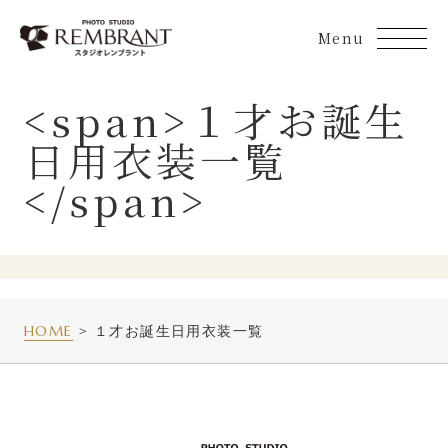
Skip
to
content
<span>１才お誕生
日用衣装一覧
</span>
HOME
１才お誕生日用衣装一覧