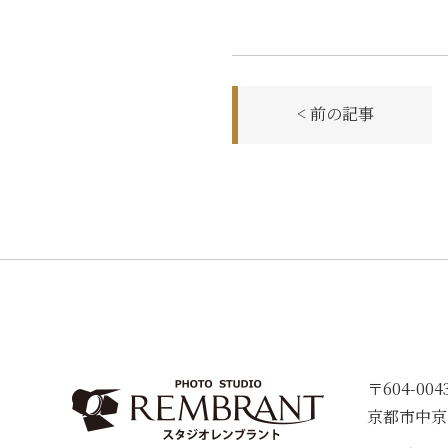
前
< 前の記事
後
の
記
事
へ
の
リ
ン
ク
〒604-004
京都市中京