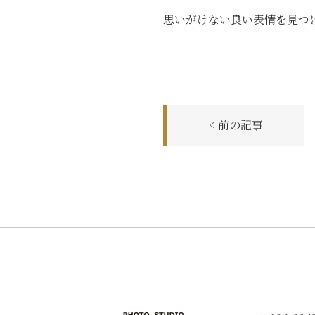
思いがけない良い表情を見つ
前
< 前の記事
後
の
記
事
へ
の
リ
ン
ク