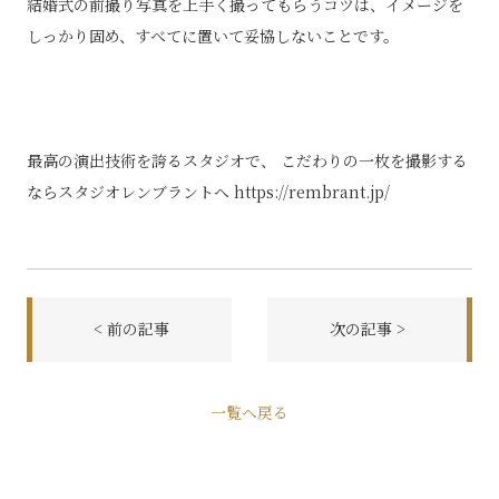
結婚式の前撮り写真を上手く撮ってもらうコツは、イメージを
しっかり固め、すべてに置いて妥協しないことです。
最高の演出技術を誇るスタジオで、 こだわりの一枚を撮影する
ならスタジオレンブラントへ
https://rembrant.jp/
< 前の記事
次の記事 >
前
一覧へ戻る
後
の
記
事