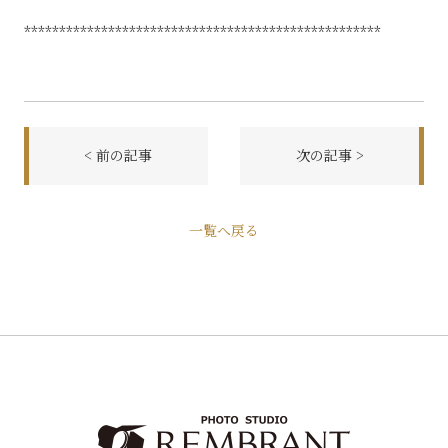
***************************************************
< 前の記事
次の記事 >
前
一覧へ戻る
後
の
記
事
へ
の
リ
ン
ク