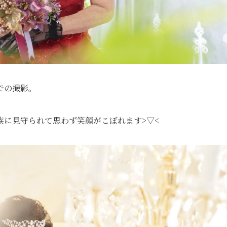
での撮影。
族に見守られて思わず笑顔がこぼれます>▽<