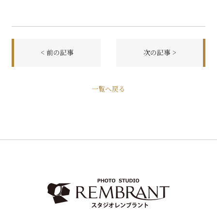
< 前の記事
次の記事 >
前
一覧へ戻る
後
の
記
事
へ
の
リ
ン
ク