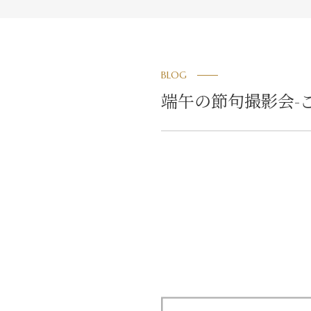
BLOG
端午の節句撮影会-ご