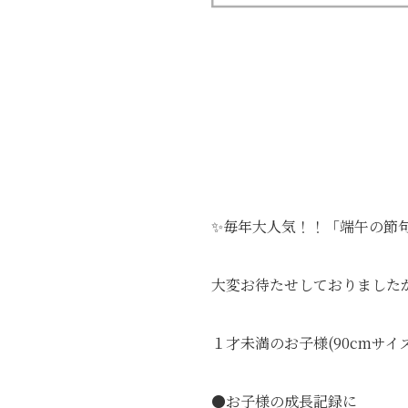
✨毎年大人気！！「端午の節
大変お待たせしておりました
１才未満のお子様(90cmサ
●お子様の成長記録に