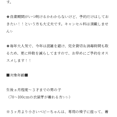
す。
🍀自粛期間がいつ明けるかわからないけど、予約だけはしてお
きたい！！という方も大丈夫です。キャンセル料は頂戴しませ
ん✨
🍀毎年大人気で、今年は混雑を避け、完全貸切＆消毒時間も取
るため、更に枠数を減らしてますので、お早めにご予約をオス
スメします！！
■対象年齢■
生後ヵ月程度～３才までの男の子
（70～100cmの衣装👘が着れる方✨✨）
※５ヶ月より小さいベビーちゃんは、専用の椅子に座って、着