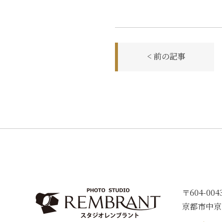
前
< 前の記事
後
の
記
事
へ
の
リ
ン
ク
〒604-004
京都市中京