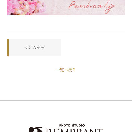
< 前の記事
前
一覧へ戻る
後
の
記
事
へ
の
リ
ン
ク