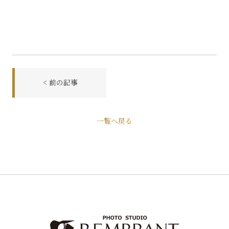
< 前の記事
前
一覧へ戻る
後
の
記
事
へ
の
リ
ン
ク