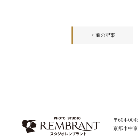
前
< 前の記事
後
の
記
事
へ
の
リ
ン
ク
〒604-004
京都市中京