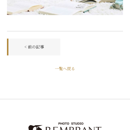
< 前の記事
前
一覧へ戻る
後
の
記
事
へ
の
リ
ン
ク