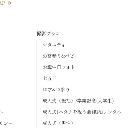
AP
撮影プラン
マタニティ
お宮参り&ベビー
お誕生日フォト
七五三
10才&13参り
成人式（振袖）/卒業記念(大学生)
ル
成人式(ハタチを祝う会)振袖レンタル
リシー
成人式（男性）