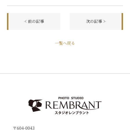
< 前の記事
次の記事 >
前
一覧へ戻る
後
の
記
事
へ
の
リ
ン
ク
〒604-0043